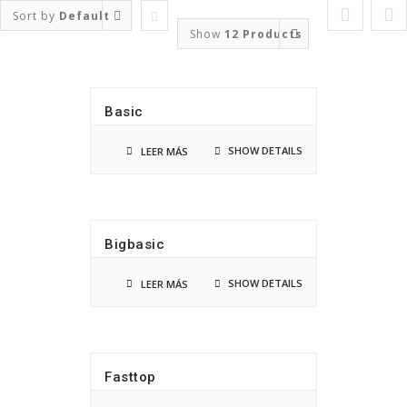
Saltar
Sort by
Default
al
Show
12 Products
Order
contenido
Basic
SHOW DETAILS
LEER MÁS
Bigbasic
SHOW DETAILS
LEER MÁS
Fasttop