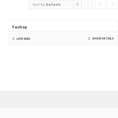
Sort by
Default
Order
Fasttop
SHOW DETAILS
LEER MÁS